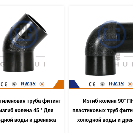
Изгиб колена 90° ПНД
Фабричная Ц
пластиковых труб фитинг для
формованную 
холодной воды и дренажа
заглушку из П
стыковой сварко