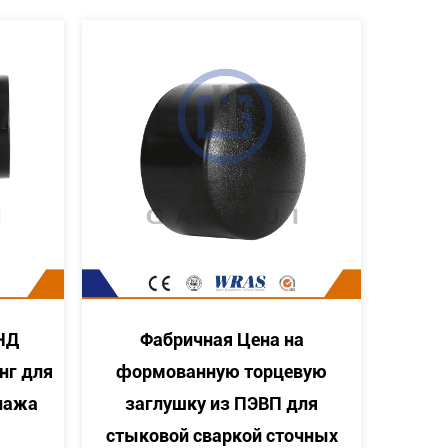
ена на
Горячая продажа Крестовый
торцевую
тройник ПНД со стыковой
ЭВП для
сваркой Равного креста для
й сточных
водопроводной трубы