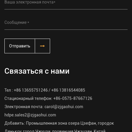
Отправить
Связаться с нами
Тел : +86 13655751246 / +86 13816544085
Стационарный телефон: +86-0575-87667126
Электронная почта:
carol@zjgaohui.com
hdpe.sales2@zjgaohui.com
Добавить: Промышленная зона озера Цзефан, городок
Дянькоу, город Чжуцзи, провинция Чжэцзян, Китай