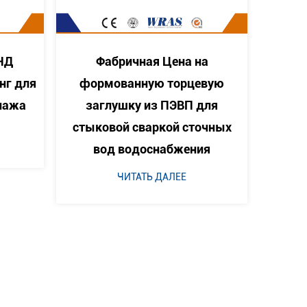
 на
Горячая продажа Крестовый
цевую
тройник ПНД со стыковой
ре
П для
сваркой Равного креста для
дл
сточных
водопроводной трубы
ения
ЧИТАТЬ ДАЛЕЕ