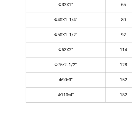
Φ32X1"
65
Φ40X1-1/4"
80
Φ50X1-1/2"
92
Φ63X2"
114
Φ75*2-1/2"
128
Φ90*3"
152
Φ110*4"
182