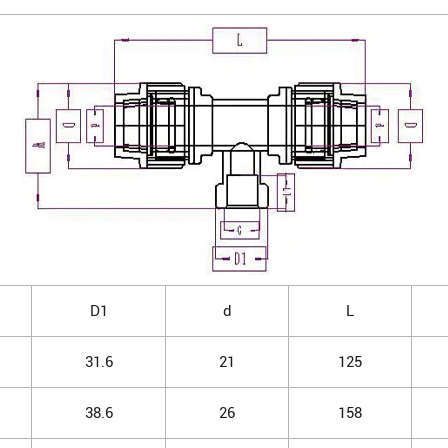
D1
d
L
31.6
21
125
38.6
26
158