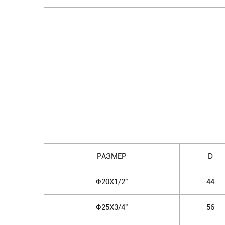
РАЗМЕР
D
Φ20X1/2"
44
Φ25X3/4"
56