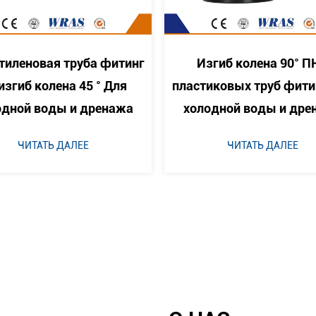
Изгиб колена 90° ПНД
Фабричная Цена
стиковых труб фитинг для
формованную тор
олодной воды и дренажа
заглушку из ПЭВ
стыковой сваркой 
ЧИТАТЬ ДАЛЕЕ
вод водоснабж
ЧИТАТЬ ДАЛЕЕ